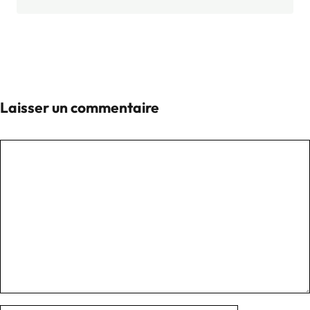
Laisser un commentaire
Commentaire