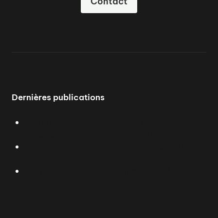
Contact
Dernières publications
Clôture pas chère à faire soi-même : guide
étape par étape pour débutants
Comment se débarrasser des taupes ? La
méthode Le Détaupeur
Élagage en Seine-et-Marne : Quand et
pourquoi intervenir ?