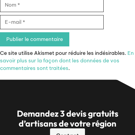
Nom
E-
mail
Ce site utilise Akismet pour réduire les indésirables.
En
savoir plus sur la façon dont les données de vos
commentaires sont traitées
.
Demandez 3 devis gratuits
d’artisans de votre région